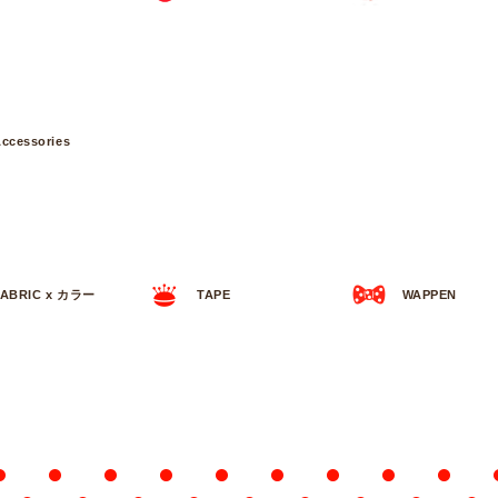
ccessories
FABRIC x カラー
TAPE
WAPPEN