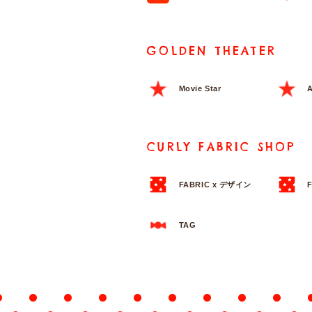
GOLDEN THEATER
Movie Star
A
CURLY FABRIC SHOP
FABRIC x デザイン
TAG