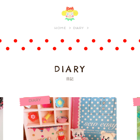
HOME
DIARY
DIARY
日記
DIARY