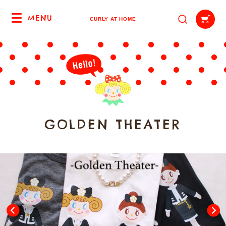
MENU
CURLY AT HOME
G
O
L
D
E
N
T
H
E
A
T
E
R