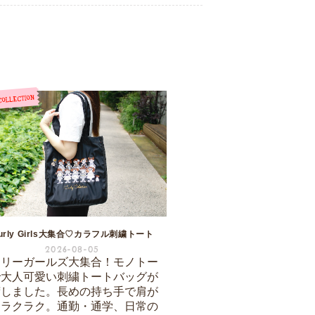
urly Girls大集合♡カラフル刺繍トート
2026-08-05
ーリーガールズ大集合！モノトー
で大人可愛い刺繍トートバッグが
荷しました。長めの持ち手で肩が
もラクラク。通勤・通学、日常の