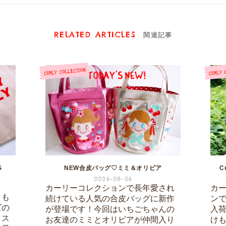
RELATED ARTICLES
関連記事
S
NEW合皮バッグ♡ミミ＆オリビア
C
2026-08-06
カーリーコレクションで長年愛され
カ
りも
続けている人気の合皮バッグに新作
ン
ズの
が登場です！今回はいちごちゃんの
入
クス
お友達のミミとオリビアが仲間入り
け