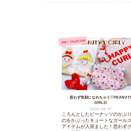
思わず笑顔になれちゃう♡PEANUT
GIRLS!
2026-08-07
ころんとしたピーナッツのかぶ
のをかぶったキュートなガール
アイテムが入荷ました！思わず