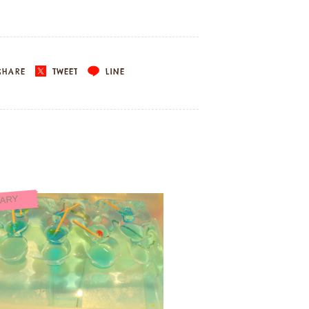
HARE
TWEET
LINE
IARY