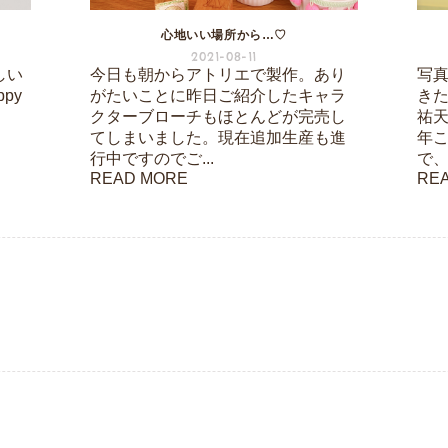
心地いい場所から…♡
2021-08-11
しい
今日も朝からアトリエで製作。あり
写
py
がたいことに昨日ご紹介したキャラ
き
クターブローチもほとんどが完売し
祐
てしまいました。現在追加生産も進
年
行中ですのでご...
で、
READ MORE
RE