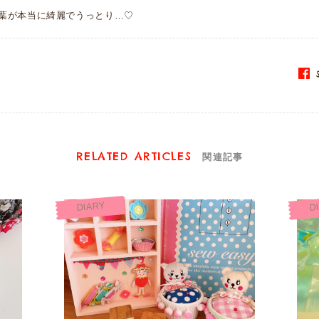
葉が本当に綺麗でうっとり…♡
S
RELATED ARTICLES
関連記事
DIARY
D