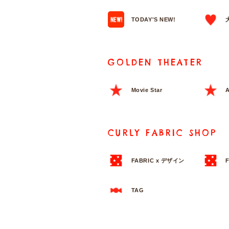
TODAY'S NEW!
GOLDEN THEATER
Movie Star
A
CURLY FABRIC SHOP
FABRIC x デザイン
TAG