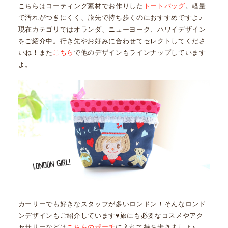
こちらはコーティング素材でお作りした
トートバッグ
。軽量
で汚れがつきにくく、旅先で持ち歩くのにおすすめですよ♪
現在カテゴリではオランダ、ニューヨーク、ハワイデザイン
をご紹介中。行き先やお好みに合わせてセレクトしてくださ
いね！また
こちら
で他のデザインもラインナップしています
よ。
カーリーでも好きなスタッフが多いロンドン！そんなロンド
ンデザインもご紹介しています♥旅にも必要なコスメやアク
セサリーなどは
こちらのポーチ
に入れて持ち歩きましょ♪