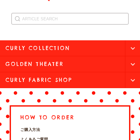
CURLY COLLECTION
GOLDEN THEATER
CURLY FABRIC SHOP
HOW TO ORDER
ご購入方法
よくあるご質問