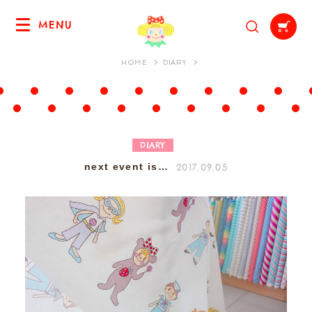
MENU
HOME
DIARY
DIARY
2017.09.05
next event is…