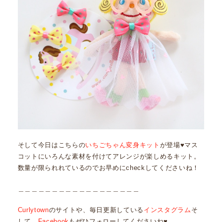
そして今日はこちらの
いちごちゃん変身キット
が登場♥マス
コットにいろんな素材を付けてアレンジが楽しめるキット。
数量が限られれているのでお早めにcheckしてくださいね！
＿＿＿＿＿＿＿＿＿＿＿＿＿＿＿＿＿＿
Curlytown
のサイトや、毎日更新している
インスタグラム
そ
して、
Facebook
もぜひフォローしてくださいね♥