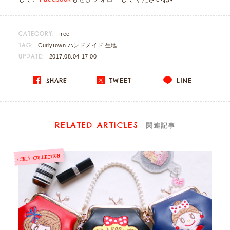
CATEGORY:
free
TAG:
Curlytown
ハンドメイド
生地
UPDATE:
2017.08.04 17:00
SHARE
TWEET
LINE
RELATED ARTICLES
関連記事