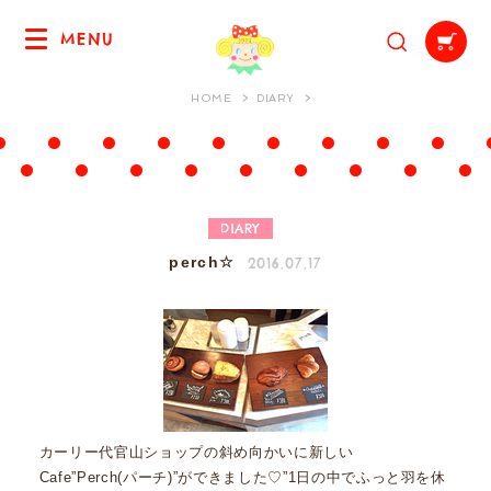
MENU
HOME
DIARY
DIARY
2016.07.17
perch☆
カーリー代官山ショップの斜め向かいに新しい
Cafe”Perch(パーチ)”ができました♡”1日の中でふっと羽を休