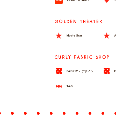
GOLDEN THEATER
Movie Star
A
CURLY FABRIC SHOP
FABRIC x デザイン
TAG