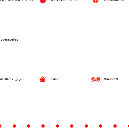
ccessories
FABRIC x カラー
TAPE
WAPPEN