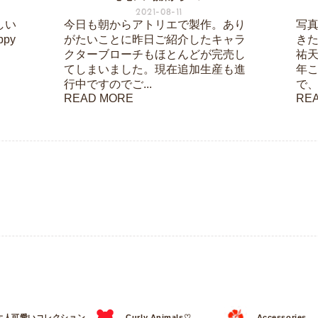
2021-08-11
しい
今日も朝からアトリエで製作。あり
写
py
がたいことに昨日ご紹介したキャラ
き
クターブローチもほとんどが完売し
祐
てしまいました。現在追加生産も進
年
行中ですのでご...
で、
READ MORE
RE
大人可愛いコレクション
Curly Animals♡
Accessories