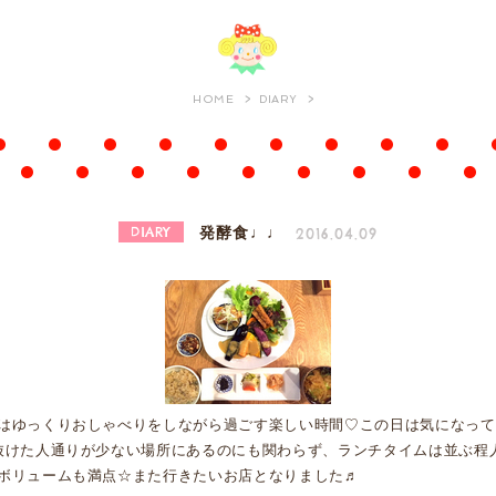
HOME
DIARY
DIARY
2016.04.09
発酵食♩♩
はゆっくりおしゃべりをしながら過ごす楽しい時間♡この日は気になって
抜けた人通りが少ない場所にあるのにも関わらず、ランチタイムは並ぶ程
ボリュームも満点☆また行きたいお店となりました♬