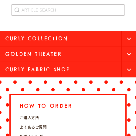
CURLY COLLECTION
GOLDEN THEATER
CURLY FABRIC SHOP
HOW TO ORDER
ご購入方法
よくあるご質問