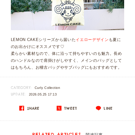
LEMON CAKEシリーズから届いた
イエローデザイン
も夏に
のお出かけにオススメです♡
柔らかい素材なので、体に沿って持ちやすいのも魅力。長め
のハンドルなので肩掛けがしやすく、メインのバッグとして
はもちろん、お稽古バッグやサブバッグにもおすすめです。
CATEGORY:
Curly Collection
UPDATE:
2026.05.25 17:13
SHARE
TWEET
LINE
RELATED ARTICLES
関連記事