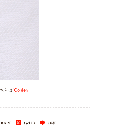
ちらは
“Golden
HARE
TWEET
LINE