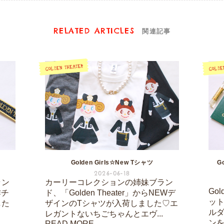
RELATED ARTICLES
関連記事
Golden Girls☆New Tシャツ
G
2026-06-18
ラン
カーリーコレクションの姉妹ブラン
Go
作チ
ド、「Golden Theater」からNEWデ
ッ
した
ザインのTシャツが入荷しました♡エ
ル
ト
レガントないちごちゃんとエヴ...
ン
READ MORE