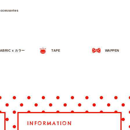
ccessories
FABRIC x カラー
TAPE
WAPPEN
INFORMATION