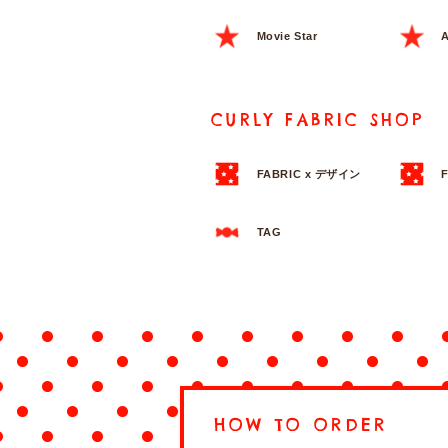
Movie Star
A
CURLY FABRIC SHOP
FABRIC x デザイン
TAG
HOW TO ORDER