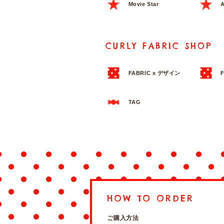
Movie Star
A
CURLY FABRIC SHOP
FABRIC x デザイン
TAG
HOW TO ORDER
ご購入方法