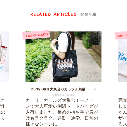
RELATED ARTICLES
関連記事
Curly Girls大集合♡カラフル刺繍トート
2026-08-05
され
カーリーガールズ大集合！モノトー
完
新作
ンで大人可愛い刺繍トートバッグが
し
んの
入荷しました。長めの持ち手で肩が
ゃ
入り
けもラクラク。通勤・通学、日常の
ザ
様々なシーンに...
るス