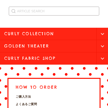
CURLY COLLECTION
GOLDEN THEATER
CURLY FABRIC SHOP
HOW TO ORDER
ご購入方法
よくあるご質問