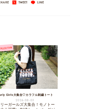
HARE
TWEET
LINE
urly Girls大集合♡カラフル刺繍トート
2026-08-05
ーリーガールズ大集合！モノトー