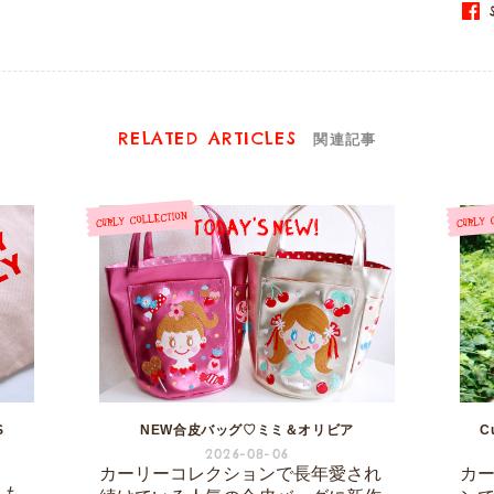
S
RELATED ARTICLES
関連記事
S
NEW合皮バッグ♡ミミ＆オリビア
C
2026-08-06
カーリーコレクションで長年愛され
カ
りも