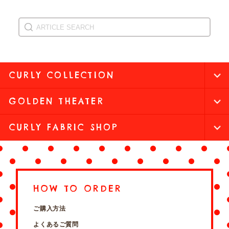
CURLY COLLECTION
GOLDEN THEATER
CURLY FABRIC SHOP
HOW TO ORDER
ご購入方法
よくあるご質問