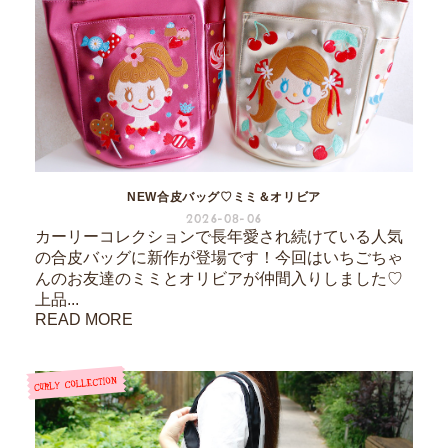
NEW合皮バッグ♡ミミ＆オリビア
2026-08-06
カーリーコレクションで長年愛され続けている人気
の合皮バッグに新作が登場です！今回はいちごちゃ
んのお友達のミミとオリビアが仲間入りしました♡
上品...
READ MORE