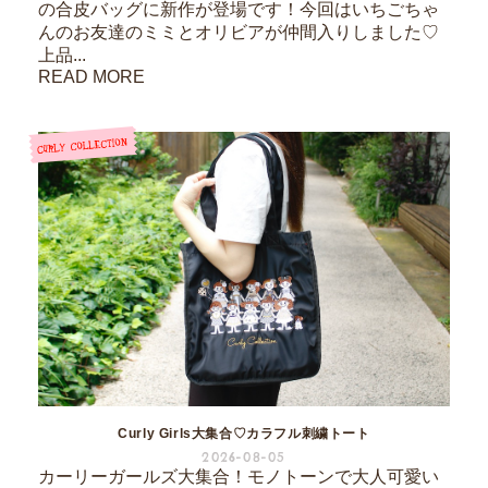
の合皮バッグに新作が登場です！今回はいちごちゃ
んのお友達のミミとオリビアが仲間入りしました♡
上品...
READ MORE
Curly Girls大集合♡カラフル刺繍トート
2026-08-05
カーリーガールズ大集合！モノトーンで大人可愛い