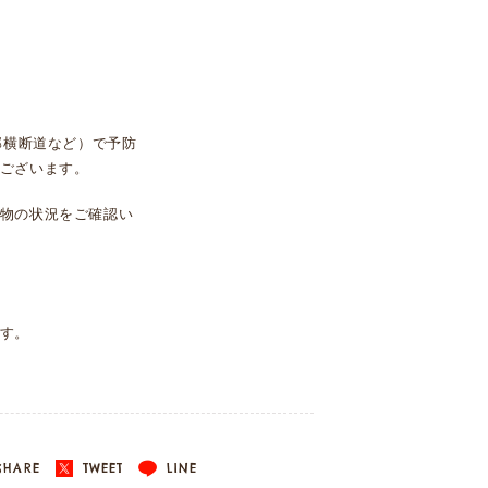
部横断道など）で予防
ございます。
物の状況をご確認い
す。
HARE
TWEET
LINE