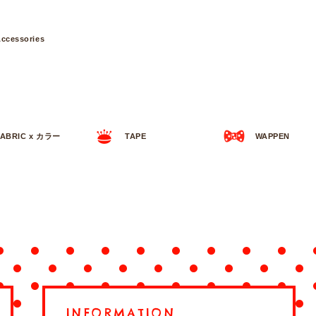
ccessories
FABRIC x カラー
TAPE
WAPPEN
INFORMATION