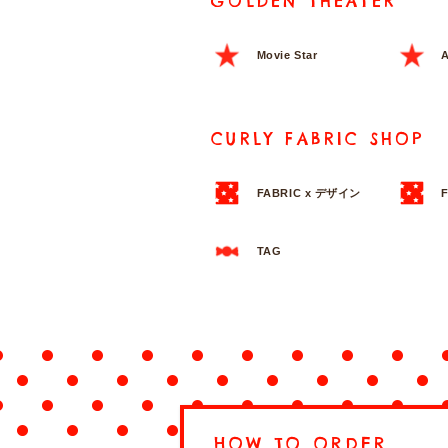
GOLDEN THEATER
Movie Star
A
CURLY FABRIC SHOP
FABRIC x デザイン
TAG
HOW TO ORDER