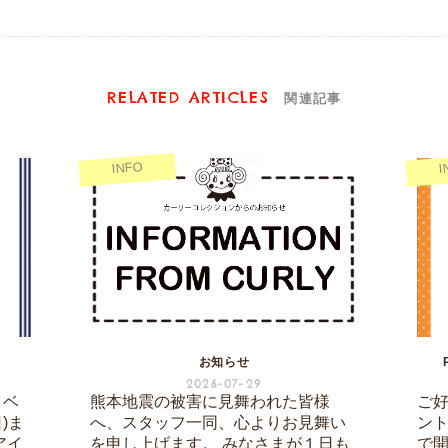
RELATED ARTICLES
関連記事
INFO
I
お知らせ
2026-07-29
イベ
熊本地震の被害に見舞われた皆様
ご
日)ま
へ、スタッフ一同、心よりお見舞い
ント
アイ
を申し上げます。 みなさまが１日も
で開