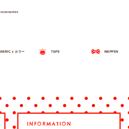
ccessories
FABRIC x カラー
TAPE
WAPPEN
INFORMATION