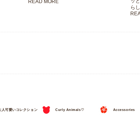
ッ
READ MORE
らし
RE
大人可愛いコレクション
Curly Animals♡
Accessories