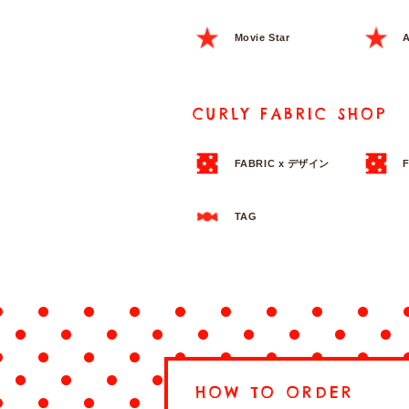
Movie Star
A
CURLY FABRIC SHOP
FABRIC x デザイン
TAG
HOW TO ORDER