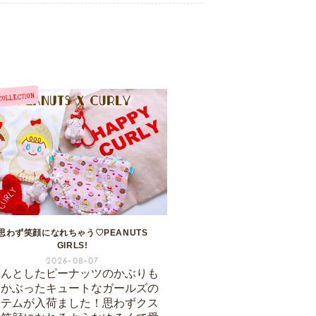
思わず笑顔になれちゃう♡PEANUTS
GIRLS!
2026-08-07
ろんとしたピーナッツのかぶりも
をかぶったキュートなガールズの
イテムが入荷ました！思わずクス