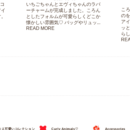
ーコ
いちごちゃんとエヴィちゃんのラバ
こ
アイ
ーチャームが完成しました。ころん
の
す。
としたフォルムが可愛らしくどこか
ア
懐かしい雰囲気♡ バッグやリュッ...
ッ
READ MORE
らし
RE
大人可愛いコレクション
Curly Animals♡
Accessories