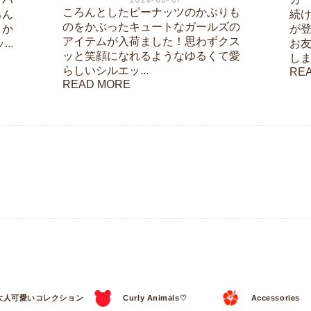
ころんとしたピーナッツのかぶりも
ろん
続
のをかぶったキュートなガールズの
こか
が
アイテムが入荷ました！思わずクス
..
お
ッと笑顔になれるようなゆるくて愛
しま
らしいシルエッ...
RE
READ MORE
大人可愛いコレクション
Curly Animals♡
Accessories