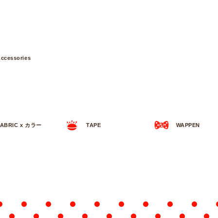
ccessories
FABRIC x カラー
TAPE
WAPPEN