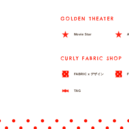
GOLDEN THEATER
Movie Star
A
CURLY FABRIC SHOP
FABRIC x デザイン
TAG