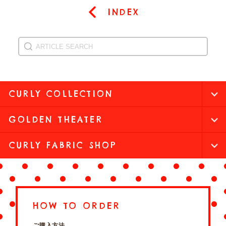
INDEX
CURLY COLLECTION
GOLDEN THEATER
CURLY FABRIC SHOP
HOW TO ORDER
ご購入方法