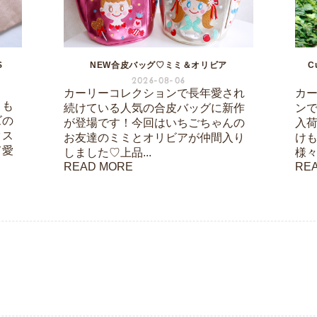
S
NEW合皮バッグ♡ミミ＆オリビア
C
2026-08-06
カーリーコレクションで長年愛され
カ
りも
続けている人気の合皮バッグに新作
ン
ズの
が登場です！今回はいちごちゃんの
入
クス
お友達のミミとオリビアが仲間入り
け
て愛
しました♡上品...
様々
READ MORE
RE