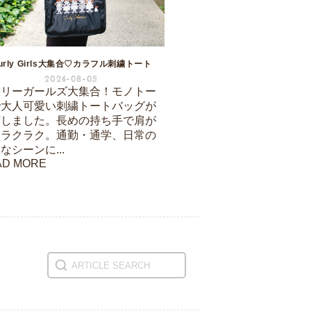
urly Girls大集合♡カラフル刺繍トート
2026-08-05
ーリーガールズ大集合！モノトー
で大人可愛い刺繍トートバッグが
荷しました。長めの持ち手で肩が
もラクラク。通勤・通学、日常の
なシーンに...
AD MORE