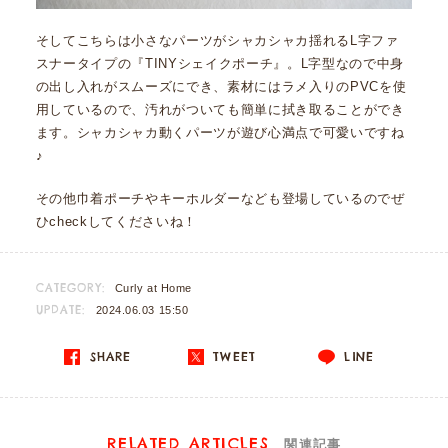
そしてこちらは小さなパーツがシャカシャカ揺れるL字ファ
スナータイプの『TINYシェイクポーチ』。L字型なので中身
の出し入れがスムーズにでき、素材にはラメ入りのPVCを使
用しているので、汚れがついても簡単に拭き取ることができ
ます。シャカシャカ動くパーツが遊び心満点で可愛いですね
♪
その他巾着ポーチやキーホルダーなども登場しているのでぜ
ひcheckしてくださいね！
CATEGORY:
Curly at Home
UPDATE:
2024.06.03 15:50
SHARE
TWEET
LINE
RELATED ARTICLES
関連記事