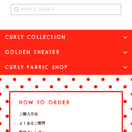
CURLY COLLECTION
GOLDEN THEATER
CURLY FABRIC SHOP
HOW TO ORDER
ご購入方法
よくあるご質問