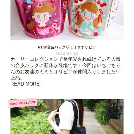
NEW合皮バッグ♡ミミ＆オリビア
2026-08-06
カーリーコレクションで長年愛され続けている人気
の合皮バッグに新作が登場です！今回はいちごちゃ
んのお友達のミミとオリビアが仲間入りしました♡
上品...
READ MORE