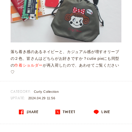
落ち着き感のあるネイビーと、カジュアル感が増すオリーブ
の２色、皆さんはどちらがお好きですか？cutie pieにも同型
の
巾着ショルダー
が再入荷したので、あわせてご覧ください
♡
CATEGORY:
Curly Collection
UPDATE:
2024.04.29 11:56
SHARE
TWEET
LINE