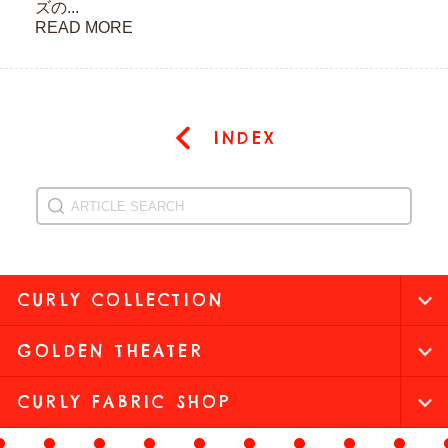
ズの...
READ MORE
INDEX
CURLY COLLECTION
GOLDEN THEATER
CURLY FABRIC SHOP