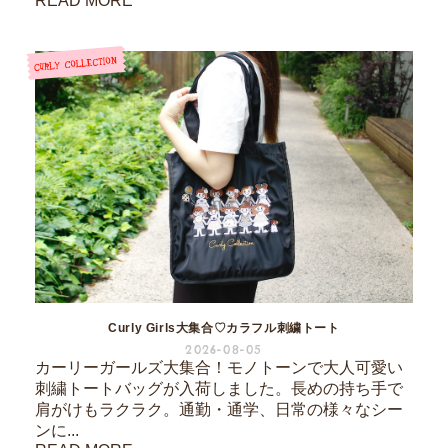
READ MORE
Curly Girls大集合♡カラフル刺繍トート
2026-08-05
カーリーガールズ大集合！モノトーンで大人可愛い
刺繍トートバッグが入荷しました。長めの持ち手で
肩がけもラクラク。通勤・通学、日常の様々なシー
ンに...