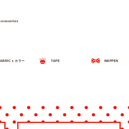
ccessories
FABRIC x カラー
TAPE
WAPPEN