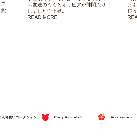
クス
お友達のミミとオリビアが仲間入り
け
て愛
しました♡上品...
様々
READ MORE
RE
大人可愛いコレクション
Curly Animals♡
Accessories