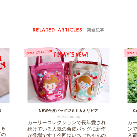
RELATED ARTICLES
関連記事
S
NEW合皮バッグ♡ミミ＆オリビア
C
2026-08-06
カーリーコレクションで長年愛され
カ
りも
続けている人気の合皮バッグに新作
ン
ズの
が登場です！今回はいちごちゃんの
入