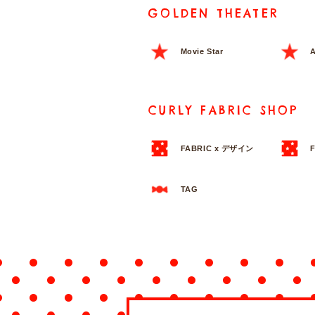
GOLDEN THEATER
Movie Star
A
CURLY FABRIC SHOP
FABRIC x デザイン
TAG