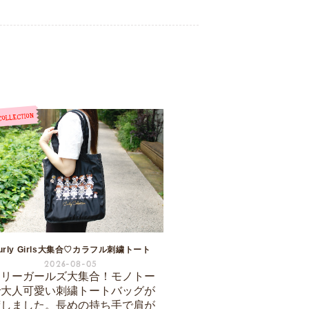
urly Girls大集合♡カラフル刺繍トート
2026-08-05
ーリーガールズ大集合！モノトー
で大人可愛い刺繍トートバッグが
荷しました。長めの持ち手で肩が