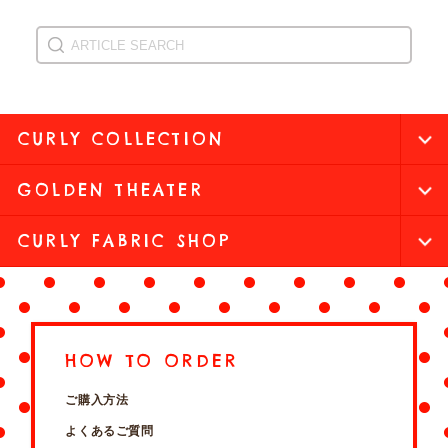
CURLY COLLECTION
GOLDEN THEATER
CURLY FABRIC SHOP
HOW TO ORDER
ご購入方法
よくあるご質問