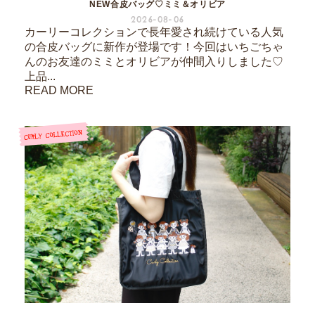
NEW合皮バッグ♡ミミ＆オリビア
2026-08-06
カーリーコレクションで長年愛され続けている人気
の合皮バッグに新作が登場です！今回はいちごちゃ
んのお友達のミミとオリビアが仲間入りしました♡
上品...
READ MORE