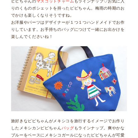
ピピちゃんの
マスコットチャーム
もラインナップ♡お気に入
りのくものポシェットを持ったピピちゃん。梅雨の時期のお
でかけも楽しくなりそうですね。
お洋服やパーツはデザイナーが１つ１つハンドメイドでお作
りしています。お手持ちのバッグにつけて一緒にお出かけを
楽しんでくださいね！
旅好きなピピちゃんがメキシコを旅行するイメージでお作り
したメキシカンピピちゃん
バッグ
もラインナップ。爽やかな
ブルーをベースにメキシコガールになったピピちゃんが可愛