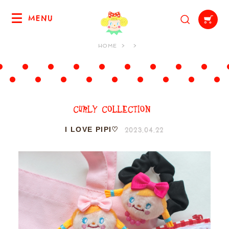
MENU
HOME
2023.04.22
I LOVE PIPI♡