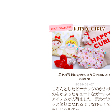
思わず笑顔になれちゃう♡PEANUT
GIRLS!
2026-08-07
ころんとしたピーナッツのかぶ
のをかぶったキュートなガール
アイテムが入荷ました！思わず
ッと笑顔になれるようなゆるく
らしいシルエッ...