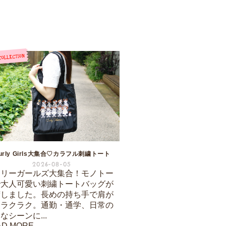
urly Girls大集合♡カラフル刺繍トート
2026-08-05
ーリーガールズ大集合！モノトー
で大人可愛い刺繍トートバッグが
荷しました。長めの持ち手で肩が
もラクラク。通勤・通学、日常の
なシーンに...
AD MORE