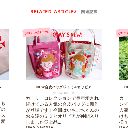
RELATED ARTICLES
関連記事
S
NEW合皮バッグ♡ミミ＆オリビア
C
2026-08-06
カーリーコレクションで長年愛され
カ
りも
続けている人気の合皮バッグに新作
ン
ズの
が登場です！今回はいちごちゃんの
入
クス
お友達のミミとオリビアが仲間入り
け
て愛
しました♡上品...
様々
READ MORE
RE