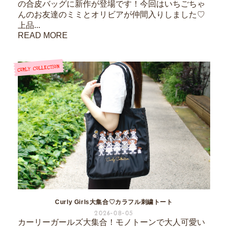
の合皮バッグに新作が登場です！今回はいちごちゃ
んのお友達のミミとオリビアが仲間入りしました♡
上品...
READ MORE
Curly Girls大集合♡カラフル刺繍トート
2026-08-05
カーリーガールズ大集合！モノトーンで大人可愛い