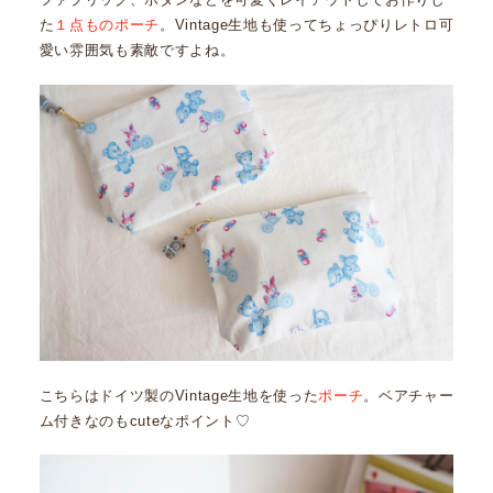
た
１点ものポーチ
。Vintage生地も使ってちょっぴりレトロ可
愛い雰囲気も素敵ですよね。
こちらはドイツ製のVintage生地を使った
ポーチ
。ベアチャー
ム付きなのもcuteなポイント♡