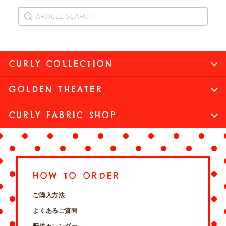
CURLY COLLECTION
GOLDEN THEATER
CURLY FABRIC SHOP
HOW TO ORDER
ご購入方法
よくあるご質問