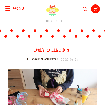
MENU
HOME
2022.06.21
I LOVE SWEETS!