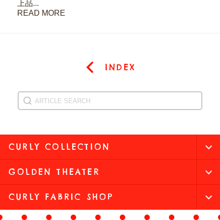
上品...
READ MORE
INDEX
CURLY COLLECTION
GOLDEN THEATER
CURLY FABRIC SHOP