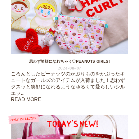
思わず笑顔になれちゃう♡PEANUTS GIRLS!
2026-08-07
ころんとしたピーナッツのかぶりものをかぶったキ
ュートなガールズのアイテムが入荷ました！思わず
クスッと笑顔になれるようなゆるくて愛らしいシル
エッ...
READ MORE