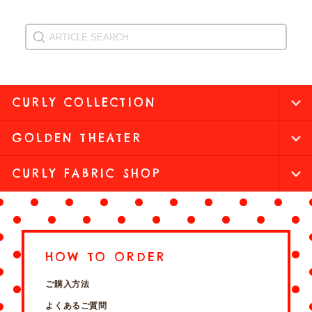
CURLY COLLECTION
GOLDEN THEATER
CURLY FABRIC SHOP
HOW TO ORDER
ご購入方法
よくあるご質問