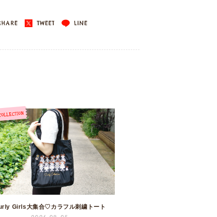
HARE
TWEET
LINE
urly Girls大集合♡カラフル刺繍トート