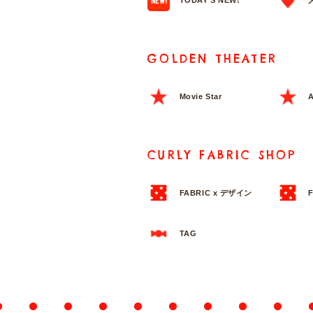
TODAY'S NEW!
GOLDEN THEATER
Movie Star
A
CURLY FABRIC SHOP
FABRIC x デザイン
TAG