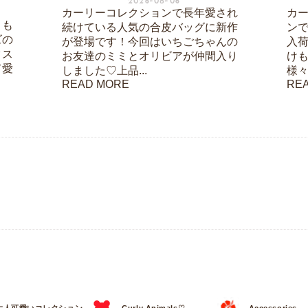
2026-08-06
カーリーコレクションで長年愛され
カ
りも
続けている人気の合皮バッグに新作
ン
ズの
が登場です！今回はいちごちゃんの
入
クス
お友達のミミとオリビアが仲間入り
け
て愛
しました♡上品...
様々
READ MORE
RE