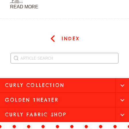
上品...
READ MORE
INDEX
CURLY COLLECTION
GOLDEN THEATER
CURLY FABRIC SHOP