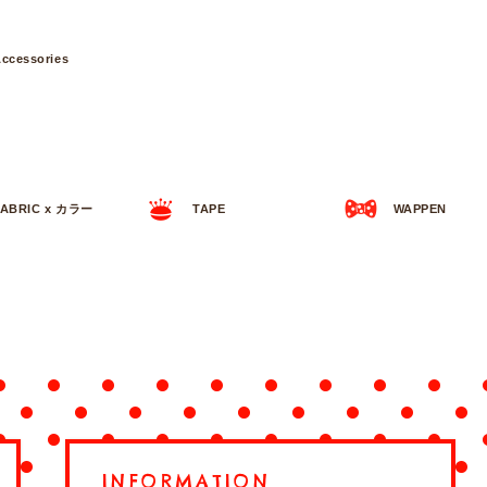
ccessories
FABRIC x カラー
TAPE
WAPPEN
INFORMATION