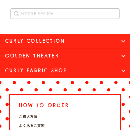
CURLY COLLECTION
GOLDEN THEATER
CURLY FABRIC SHOP
HOW TO ORDER
ご購入方法
よくあるご質問