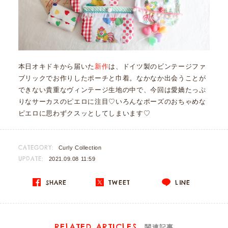
本日オキドキから届いた
新作
は、ドイツ製のビンテージファ
ブリックでお作りしたポーチと巾着。なかなか出会うことが
できない貴重なヴィンテージ生地の中で、今回は愛嬌たっぷ
りなサーカスのピエロに注目♡いろんなポーズのおちゃめな
ピエロに思わずクスッとしてしまいます♡
CATEGORY:
Curly Collection
UPDATE:
2021.09.08 11:59
SHARE
TWEET
LINE
RELATED ARTICLES
関連記事