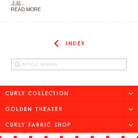
上品...
READ MORE
INDEX
CURLY COLLECTION
GOLDEN THEATER
CURLY FABRIC SHOP