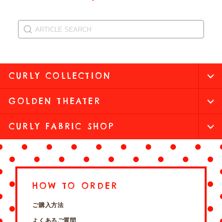
CURLY COLLECTION
GOLDEN THEATER
CURLY FABRIC SHOP
HOW TO ORDER
ご購入方法
よくあるご質問