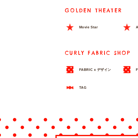
GOLDEN THEATER
Movie Star
A
CURLY FABRIC SHOP
FABRIC x デザイン
TAG