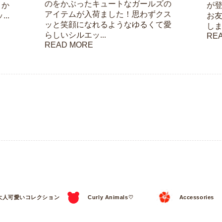
のをかぶったキュートなガールズの
こか
が
アイテムが入荷ました！思わずクス
..
お
ッと笑顔になれるようなゆるくて愛
しま
らしいシルエッ...
RE
READ MORE
大人可愛いコレクション
Curly Animals♡
Accessories