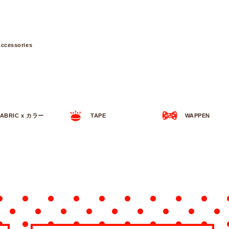
ccessories
FABRIC x カラー
TAPE
WAPPEN