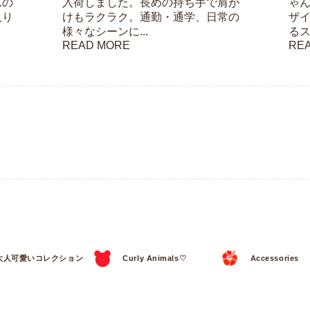
んの
入荷しました。長めの持ち手で肩が
ゃ
入り
けもラクラク。通勤・通学、日常の
ザ
様々なシーンに...
るス
READ MORE
RE
大人可愛いコレクション
Curly Animals♡
Accessories