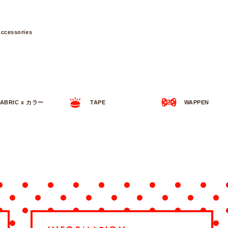
ccessories
FABRIC x カラー
TAPE
WAPPEN