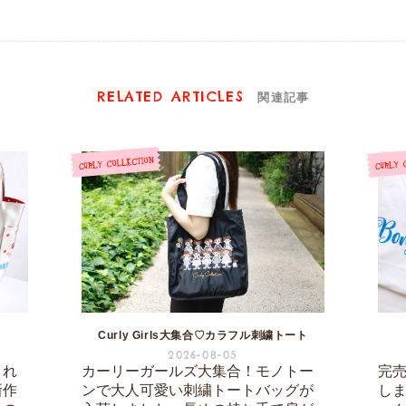
RELATED ARTICLES
関連記事
Curly Girls大集合♡カラフル刺繍トート
2026-08-05
され
カーリーガールズ大集合！モノトー
完
新作
ンで大人可愛い刺繍トートバッグが
し