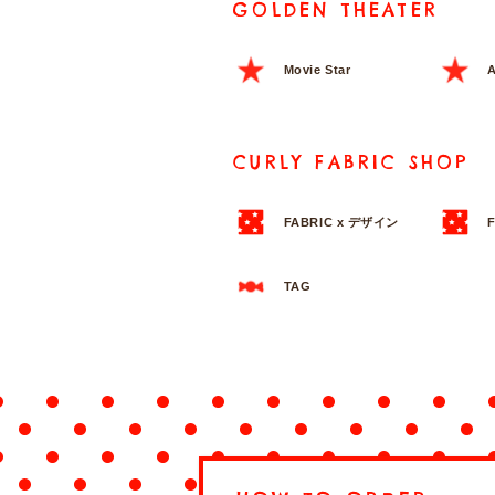
GOLDEN THEATER
Movie Star
A
CURLY FABRIC SHOP
FABRIC x デザイン
TAG