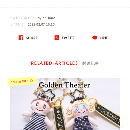
CATEGORY:
Curly at Home
UPDATE:
2021.02.07 18:13
SHARE
TWEET
LINE
RELATED ARTICLES
関連記事