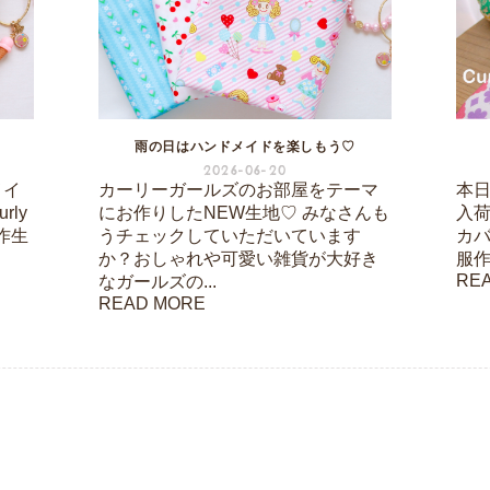
雨の日はハンドメイドを楽しもう♡
2026-06-20
メイ
カーリーガールズのお部屋をテーマ
本
ly
にお作りしたNEW生地♡ みなさんも
入
新作生
うチェックしていただいています
カ
か？おしゃれや可愛い雑貨が大好き
服作
RE
なガールズの...
READ MORE