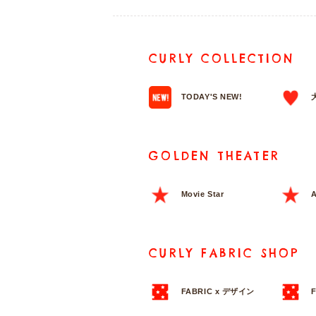
CURLY COLLECTION
TODAY'S NEW!
GOLDEN THEATER
Movie Star
A
CURLY FABRIC SHOP
FABRIC x デザイン